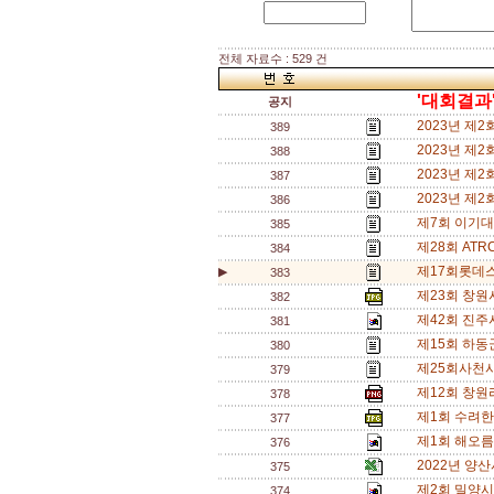
전체 자료수 : 529 건
'대회결과
공지
2023년 제
389
2023년 제
388
2023년 제
387
2023년 제
386
제7회 이기대
385
제28회 ATR
384
제17회롯데스
▶
383
제23회 창
382
제42회 진
381
제15회 하동
380
제25회사천시
379
제12회 창
378
제1회 수려한
377
제1회 해오름
376
2022년 양
375
제2회 밀양시
374