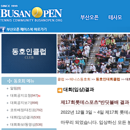
동호인클럽
CLUB
클럽
테니스동호회
동호인대회클럽
>>
>>
>>
대
알림
[0]
대회(입상)결과
대회공지요청
[947]
제17회롯데스포츠*반딧불배 결과
대회공지보기
[898]
코트배정/대진표
[792]
2022년 12월 3일 ~ 4일 제17
대회(입상)결과
[530]
마무리 되었습니다.
입상하신 모든 
대회화보/동영상
[536]