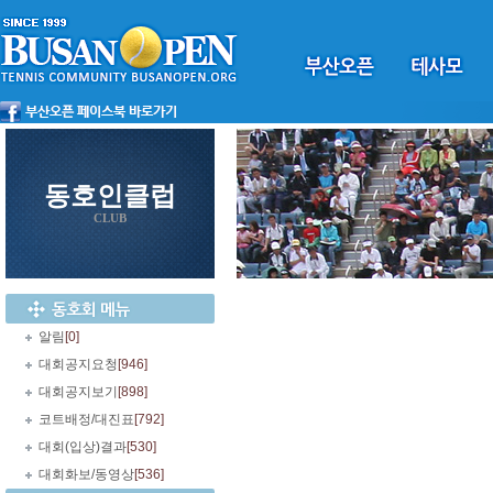
동호인클럽
CLUB
알림
[0]
대회공지요청
[946]
대회공지보기
[898]
코트배정/대진표
[792]
대회(입상)결과
[530]
대회화보/동영상
[536]