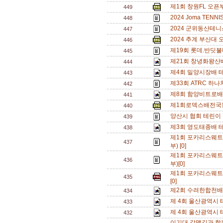
제1회 창원FL 오픈
449
2024 Joma TEN
448
2024 군위동산테니
447
2024 추계 부산대 
446
제19회 롯데.반딧불
445
제21회 창녕화왕산배
444
제4회 밀양시장배 
443
제33회 ATRC 하
442
제8회 함양비트로배 
441
제1회로덱스배전국
440
양산시 협회 테린이 
439
제3회 영도태종배 테
438
제1회 포카리스웨트
437
부) [0]
제1회 포카리스웨트
436
부)[0]
제1회 포카리스웨트
435
[0]
제2회 수려한합천배
434
제 4회 울산광역시 
433
제 4회 울산광역시 
432
이기대 갈맷길과 함