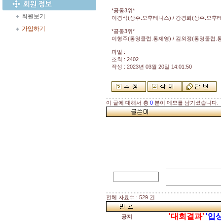
*공동3위*
회원보기
이경식(상주.오후테니스) / 강경화(상주.오후
가입하기
*공동3위*
이형주(통영클럽.통제영) / 김외정(통영쿨럽.
파일 :
조회 : 2402
작성 : 2023년 03월 20일 14:01:50
이 글에 대해서 총
0
분이 메모를 남기셨습니다.
전체 자료수 : 529 건
'대회결과'
'입
공지