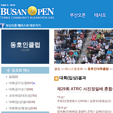
동호인클럽
CLUB
클럽
테니스동호회
동호인대회클럽
>>
>>
>
알림
[0]
대회(입상)결과
대회공지요청
[947]
제29회 ATRC 서진정밀배 혼
대회공지보기
[898]
코트배정/대진표
[792]
*우승*
주영진(창원명서.단테매) / 김현숙(창원남산)
대회(입상)결과
[530]
*준우승*
대회화보/동영상
[536]
정재환(진해해양.창원FL.075) / 김혜민(양산)