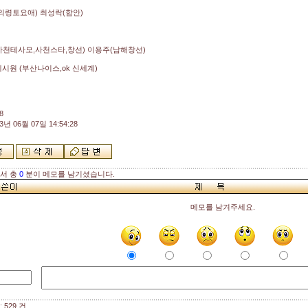
의령토요애) 최성락(함안)
사천테사모,사천스타,창선) 이용주(남해창선)
예시원 (부산나이스,ok 신세계)
8
3년 06월 07일 14:54:28
해서 총
0
분이 메모를 남기셨습니다.
메모를 남겨주세요.
 529 건