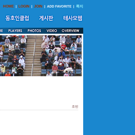
HOME
LOGIN
JOIN
쪽지
|
|
|
ADD FAVORITE
|
조빈