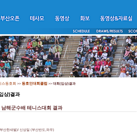
니스동호회
동호인대회클럽
>>
>>
대회(입상)결과
입상)결과
회 남해군수배 테니스대회 결과
부산한새벌)/ 신상일 (부산반도,와우)