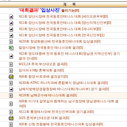
'대회결과'
'입상사진'
올리기는[0]
제1회 양산시장배 전국동호인테니스 대회 [세미오픈부부][0]
제1회 양산시장배 전국동호인테니스 대회 [양산지역신인부][0]
제1회 양산시장배 전국동호인테니스 대회 [개나리부][0]
제1회 양산시장배 전국동호인테니스 대회 [전국신인부][1]
제20회 창녕화왕산배 전국동호인테니대회 입상결과[0]
밀양시장배 전국동호인 테니스대회 결과[0]
제2회 영도태종배 전국 동호인 테니스대회(영남권 지역신인부) 경기
결과 안내[0]
9/23,24 추계 부산대오픈 결과[0]
임더러 x http 혼복대회 결과[0]
제6회 함양 비트로배 결과공지[0]
제30회 ATRC 하나치과배 혼합복식 영남테니스대회 결과[0]
남해지방해양경찰청장배 테니스대회(개나리부) 경기 결과[0]
제16회 남해군수배 테니스대회 결과[0]
제8회 이기대 갈맷길과 함께하는 남구청장배 영남권테니스 대회 결
과[0]
제11회 통영테사모배 전국신인부대회 경기결과[0]
3/25 춘계부산대오픈 대회 결과[0]
제6회 산청 천왕봉배 전국동호인테니스대회 입상결과[0]