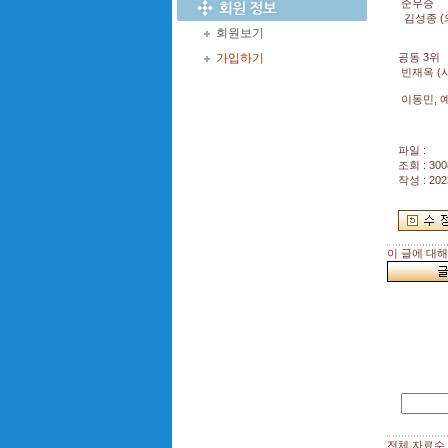
준우승
김성종 (
회원보기
가입하기
공동 3위
빈재옥 (
이동민, 
파일 :
조회 : 300
작성 : 202
이 글에 대
전체 자료수 :