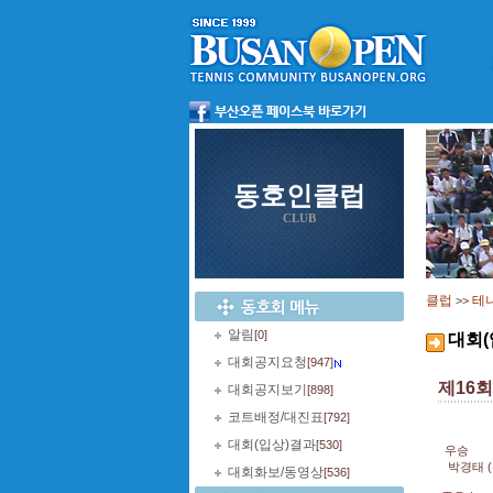
동호인클럽
CLUB
클럽
테
>>
알림
[0]
대회(
대회공지요청
[947]
제16
대회공지보기
[898]
코트배정/대진표
[792]
대회(입상)결과
[530]
우승
박경태 (
대회화보/동영상
[536]