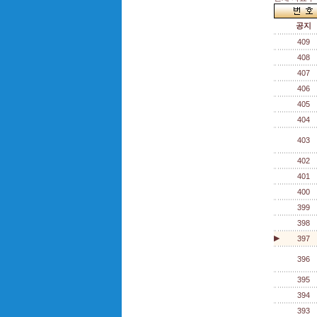
공지
409
408
407
406
405
404
403
402
401
400
399
398
▶
397
396
395
394
393