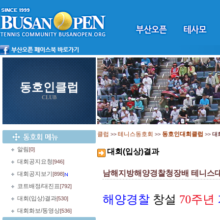
동호인클럽
CLUB
클럽
테니스동호회
동호인대회클럽
>>
>>
>>
대
알림
[0]
대회(입상)결과
대회공지요청
[946]
남해지방해양경찰청장배 테니스대회
대회공지보기
[898]
코트배정/대진표
[792]
해양경찰
창설
70주년
대회(입상)결과
[530]
대회화보/동영상
[536]