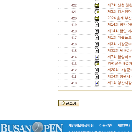
제7회 산청 천
422
제3회 강서원더
421
2024 춘계 부
420
제14회 함안 
419
제14회 함안 
418
제1회 더블폴트
417
제3회 기장군수
416
제32회 ATR
415
제7회 함양비트
414
의령군수배결과[
413
제20회 고성군
412
제24회 창원시
411
제1회 양산시장
410