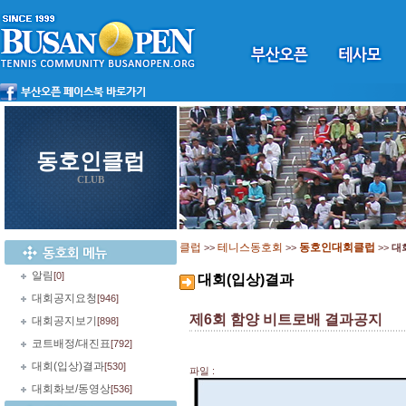
동호인클럽
CLUB
클럽
테니스동호회
동호인대회클럽
>>
>>
>>
대
알림
[0]
대회(입상)결과
대회공지요청
[946]
제6회 함양 비트로배 결과공지
대회공지보기
[898]
코트배정/대진표
[792]
대회(입상)결과
[530]
파일 :
대회화보/동영상
[536]