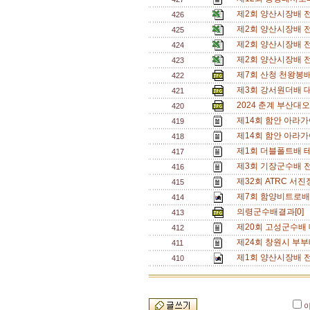
제2회 양산시장배 
426
제2회 양산시장배 
425
제2회 양산시장배 
424
제2회 양산시장배 
423
제7회 산청 천왕봉
422
제3회 강서원더배 
421
2024 춘계 부산대오
420
제14회 함안 아라가
419
제14회 함안 아라
418
제1회 더블폴트배 테
417
제3회 기장군수배 
416
제32회 ATRC 서
415
제7회 함양비트로배 
414
의령군수배결과[0]
413
제20회 고성군수배 
412
제24회 창원시 부부
411
제1회 양산시장배 전
410