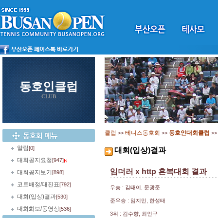
동호인클럽
CLUB
클럽
테니스동호회
동호인대회클럽
>>
>>
>
알림
[0]
대회(입상)결과
대회공지요청
[947]
임더러 x http 혼복대회 결과
대회공지보기
[898]
코트배정/대진표
[792]
우승 : 김태이, 문광준
대회(입상)결과
[530]
준우승 : 임지민, 한성태
대회화보/동영상
[536]
3위 : 김수향, 최인규