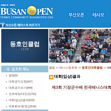
동호인클럽
CLUB
클럽
테니스동호회
동호인대회클럽
>>
>>
>>
대
알림
[0]
대회(입상)결과
대회공지요청
[947]
제3회 기장군수배 전국테니스대회
대회공지보기
[898]
코트배정/대진표
[792]
대회(입상)결과
[530]
대회화보/동영상
[536]