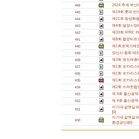
2024 추계 부산
446
제19회 롯데.반
445
제21회 창녕화왕
444
제4회 밀양시장배
443
제33회 ATRC
442
제8회 함양비트로
441
제1회로덱스배전
440
양산시 협회 테린
439
제3회 영도태종배
438
제1회 포카리스웨
437
제1회 포카리스
436
제1회 포카리스웨
435
제2회 수려한합
434
제 4회 울산광역
433
제 4회 울산광역
432
이기대 갈맷길과
431
[0]
이기대 갈맷길과 
430
환경공단)[0]