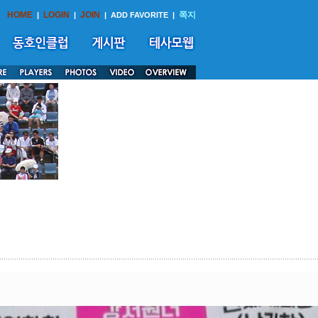
HOME
LOGIN
JOIN
쪽지
|
|
|
ADD FAVORITE
|