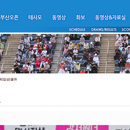
회(입상)결과
다