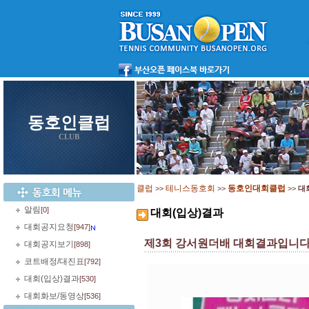
동호인클럽
CLUB
클럽
테니스동호회
동호인대회클럽
>>
>>
>>
대
알림
[0]
대회(입상)결과
대회공지요청
[947]
제3회 강서원더배 대회결과입니
대회공지보기
[898]
코트배정/대진표
[792]
대회(입상)결과
[530]
대회화보/동영상
[536]