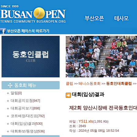
동호인클럽
CLUB
클럽
테니스동호회
동호인대회클럽
>>
>>
>
알림
[0]
대회(입상)결과
대회공지요청
[947]
제2회 양산시장배 전국동호인
대회공지보기
[898]
코트배정/대진표
[792]
YS11.xls
파일 :
(1,091 Kb)
대회(입상)결과
[530]
조회 : 2849
작성 : 2024년 05월 08일 18:52:54
대회화보/동영상
[536]