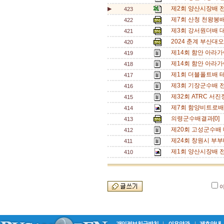
제2회 양산시장배 
▶
423
제7회 산청 천왕봉
422
제3회 강서원더배 
421
2024 춘계 부산대오
420
제14회 함안 아라가
419
제14회 함안 아라
418
제1회 더블폴트배 테
417
제3회 기장군수배 
416
제32회 ATRC 서
415
제7회 함양비트로배 
414
의령군수배결과[0]
413
제20회 고성군수배 
412
제24회 창원시 부부
411
제1회 양산시장배 전
410