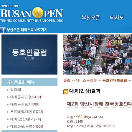
동호인클럽
CLUB
클럽
테니스동호회
동호인대회클럽
>>
>>
>
알림
[0]
대회(입상)결과
대회공지요청
[947]
제2회 양산시장배 전국동호인대
대회공지보기
[898]
코트배정/대진표
[792]
YS2.xls
파일 :
(4,244 Kb)
대회(입상)결과
[530]
조회 : 2145
작성 : 2024년 05월 08일 19:28:12
대회화보/동영상
[536]