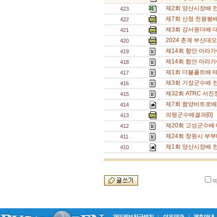
제2회 양산시장배 
423
제7회 산청 천왕봉
422
제3회 강서원더배 
421
2024 춘계 부산대오
420
제14회 함안 아라가
419
제14회 함안 아라
418
제1회 더블폴트배 테
417
제3회 기장군수배 
416
제32회 ATRC 서
415
제7회 함양비트로배 
414
의령군수배결과[0]
413
제20회 고성군수배 
412
제24회 창원시 부부
411
제1회 양산시장배 전
410