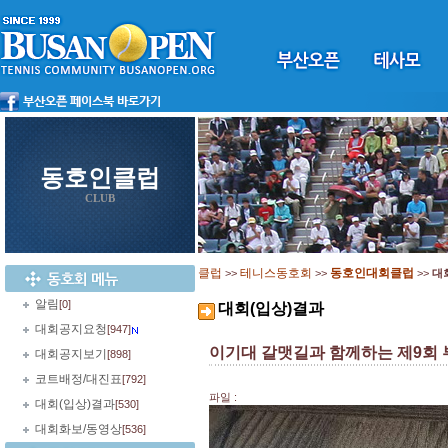
동호인클럽
CLUB
클럽
테니스동호회
동호인대회클럽
>>
>>
>>
대
알림
[0]
대회(입상)결과
대회공지요청
[947]
이기대 갈맷길과 함께하는 제9회 
대회공지보기
[898]
코트배정/대진표
[792]
파일 :
대회(입상)결과
[530]
대회화보/동영상
[536]