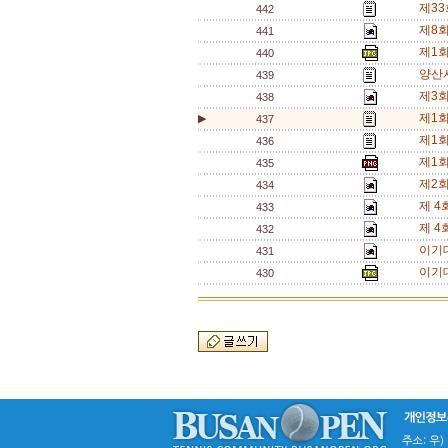
제33
442
제8회
441
제1
440
양산시
439
제3회
438
제1회
▶
437
제1
436
제1회
435
제2
434
제 4
433
제 4
432
이기
431
이기대
430