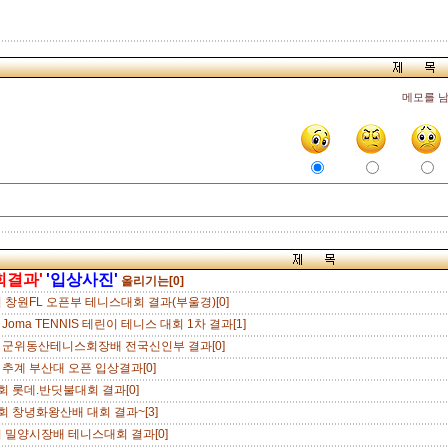
메모를 
회결과'
'입상사진'
올리기는[0]
 창원FL 오픈부 테니스대회 결과(부울경)[0]
4 Joma TENNIS 테린이 테니스 대회 1차 결과[1]
4 군위동산테니스회장배 전국신인부 결과[0]
4 추계 부산대 오픈 입상결과[0]
회 롯데.반딧불대회 결과[0]
회 창녕화왕산배 대회 결과~[3]
 밀양시장배 테니스대회 결과[0]