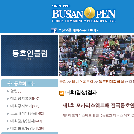
동호인클럽
CLUB
클럽
테니스동호회
동호인대회클럽
>>
>>
>>
대
알림
[0]
대회(입상)결과
대회공지요청
[946]
제1회 포카리스웨트배 전국동호인 
대회공지보기
[898]
코트배정/대진표
[792]
제1회 포카리스웨트배 전국동호인 테니스 대회 경
대회(입상)결과
[530]
대회화보/동영상
[536]