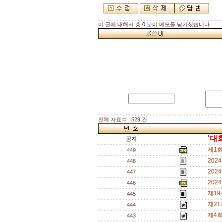
이 글에 대해서 총
0
분이 메모를 남기셨습니다.
전체 자료수 : 529 건
'대
공지
제1회
449
202
448
202
447
202
446
제19
445
제21
444
제4회
443