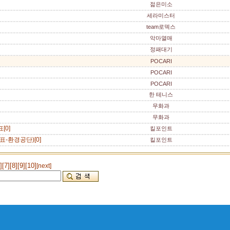
젊은미소
세라미스터
team로덱스
악마열매
정패대기
POCARI
POCARI
POCARI
한 테니스
무화과
무화과
[0]
킬포인트
표-환경공단)[0]
킬포인트
]
[7]
[8]
[9]
[10]
[next]