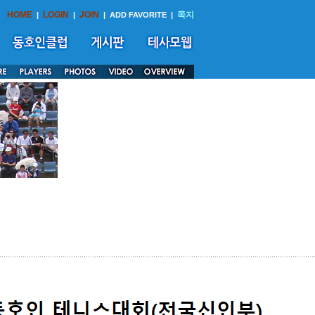
HOME
LOGIN
JOIN
쪽지
|
|
|
ADD FAVORITE
|