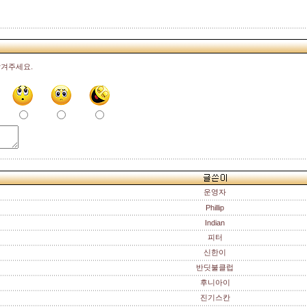
남겨주세요.
운영자
Phillip
Indian
피터
신한이
반딧불클럽
후니아이
진기스칸