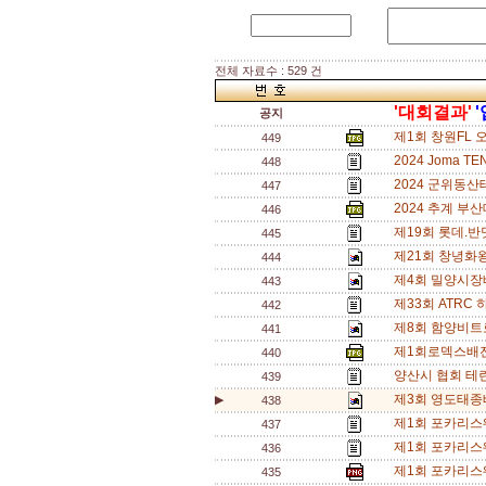
전체 자료수 : 529 건
'대회결과'
공지
제1회 창원FL 
449
2024 Joma 
448
2024 군위동
447
2024 추계 부
446
제19회 롯데.반
445
제21회 창녕화왕
444
제4회 밀양시장
443
제33회 ATR
442
제8회 함양비트로
441
제1회로덱스배
440
양산시 협회 테
439
제3회 영도태종배
▶
438
제1회 포카리스
437
제1회 포카리스
436
제1회 포카리스
435