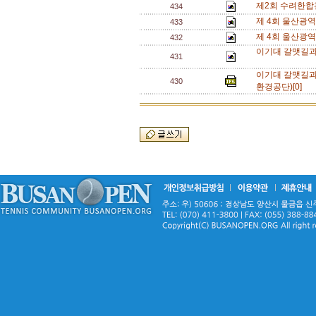
제2회 수려한합
434
제 4회 울산광
433
제 4회 울산광
432
이기대 갈맷길과
431
이기대 갈맷길과
430
환경공단)[0]