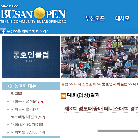
동호인클럽
CLUB
클럽
테니스동호회
동호인대회클럽
>>
>>
>>
대
알림
[0]
대회(입상)결과
대회공지요청
[947]
제3회 영도태종배 테니스대회 경기
대회공지보기
[898]
코트배정/대진표
[792]
대회(입상)결과
[530]
대회화보/동영상
[536]