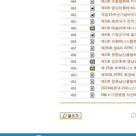
제2회 의령협회배 지
464
제4회 영도태종배 테니
463
개업15주년기념바닷가
462
제3회 해운대구 전국
461
제1회 테슬라배 테니
460
제4회 기장군수배 결과
459
제1회 의령테니스협회
458
제35회 엄&리 ATR
457
제2회 창원남산클럽배
456
제1회 강은호배 영남권
455
제 25회 부부테니스
454
제34회 ATRC 회장
453
제1회 창원남산클럽배
452
2024해운대구테니스
451
http x 기장병원 자
450