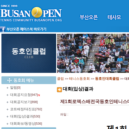
동호인클럽
CLUB
클럽
테니스동호회
동호인대회클럽
>>
>>
>>
대
알림
[0]
대회(입상)결과
대회공지요청
[947]
제1회로덱스배전국동호인테니스대
대회공지보기
[898]
코트배정/대진표
[792]
파일 :
대회(입상)결과
[530]
대회화보/동영상
[536]