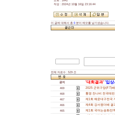
조회 : 1642
작성 : 2024년 10월 16일 23:16:44
이 글에 대해서 총
0
분이 메모를 남기셨습니다.
전체 자료수 : 529 건
'대회결과'
'입상
공지
2025 군위구장(F.T)
469
통영 잔나비 전국테린
468
제1회 해운대구전국 
467
제4회 강서원더배 결과
466
제1회 국어는송화진!
465