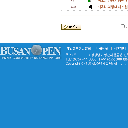
제3회 양산시장배 
471
제3회 의령테니스협
470