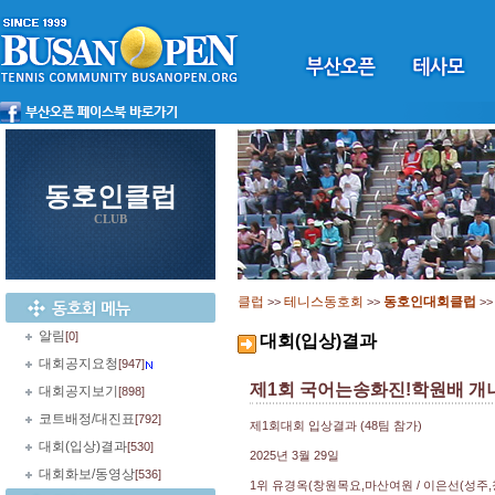
동호인클럽
CLUB
클럽
테니스동호회
동호인대회클럽
>>
>>
>
알림
[0]
대회(입상)결과
대회공지요청
[947]
제1회 국어는송화진!학원배 개
대회공지보기
[898]
코트배정/대진표
[792]
제1회대회 입상결과 (48팀 참가)
대회(입상)결과
[530]
2025년 3월 29일
대회화보/동영상
[536]
1위 유경옥(창원목요,마산여원 / 이은선(성주