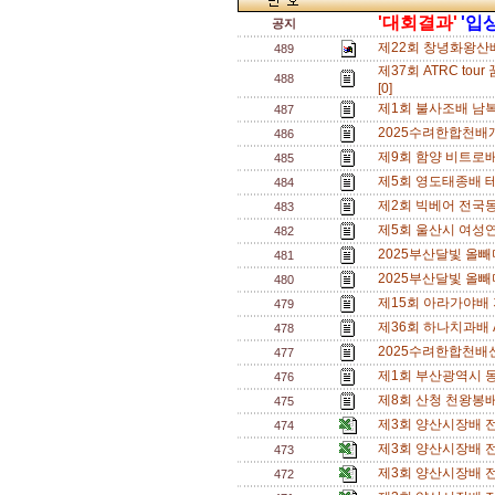
'대회결과'
'입
공지
제22회 창녕화왕산
489
제37회 ATRC t
488
[0]
제1회 불사조배 남
487
2025수려한합천배
486
제9회 함양 비트로배
485
제5회 영도태종배 테
484
제2회 빅베어 전국동
483
제5회 울산시 여성
482
2025부산달빛 올빼
481
2025부산달빛 올
480
제15회 아라가야배 
479
제36회 하나치과배 
478
2025수려한합천배
477
제1회 부산광역시 동호
476
제8회 산청 천왕봉
475
제3회 양산시장배 
474
제3회 양산시장배 
473
제3회 양산시장배 
472