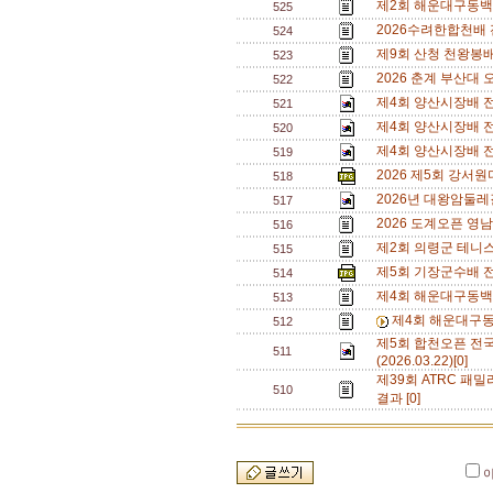
제2회 해운대구동백
525
2026수려한합천배
524
제9회 산청 천왕봉
523
2026 춘계 부산대 
522
제4회 양산시장배 전
521
제4회 양산시장배 전
520
제4회 양산시장배 전
519
2026 제5회 강서
518
2026년 대왕암둘레
517
2026 도계오픈 영
516
제2회 의령군 테니
515
제5회 기장군수배 
514
제4회 해운대구동백
513
제4회 해운대구동
512
제5회 합천오픈 전
511
(2026.03.22)[0]
제39회 ATRC 패밀
510
결과 [0]