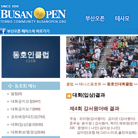
동호인클럽
CLUB
클럽
테니스동호회
동호인대회클럽
>>
>>
>
알림
[0]
대회(입상)결과
대회공지요청
[947]
제4회 강서원더배 결과
대회공지보기
[898]
코트배정/대진표
[792]
우승 : 오미정(강서원더) . 김이은 (강서원더)
준우승: 윤수정 ( 강서원더, 럭키) 채유정(진우
대회(입상)결과
[530]
3위 : 윤영미 ( 나인) 김미성 (나인)
대회화보/동영상
[536]
김미진(포항 테그리나,미코,울진여성회) 이현