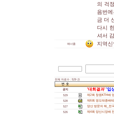
의 걱정
음번에
금 더
다시 
셔서 
지역신
매너좀
전체 자료수 : 529 건
'대회결과'
'입
공지
제2회 창원KTH배 
529
제6회 영도태종배테니
528
양산 방문의 해_전국
527
제4회 양산시장배 
526