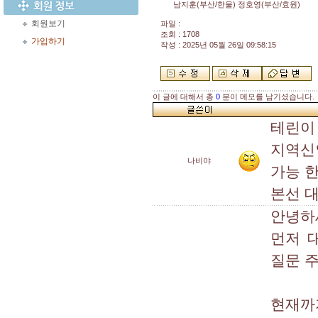
남지훈(부산/한울) 정호영(부산/효원)
회원보기
파일 :
조회 : 1708
가입하기
작성 : 2025년 05월 26일 09:58:15
이 글에 대해서 총
0
분이 메모를 남기셨습니다.
테린이
지역신
나비야
가능 
본선 
안녕하
먼저 
질문 
현재까