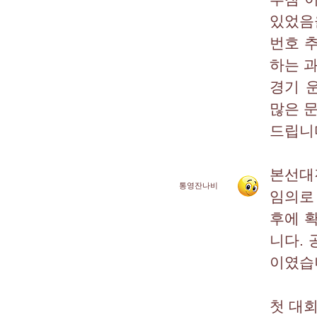
있었음
번호 
하는 
경기 
많은 
드립니
본선대
통영잔나비
임의로
후에 
니다. 
이였습
첫 대