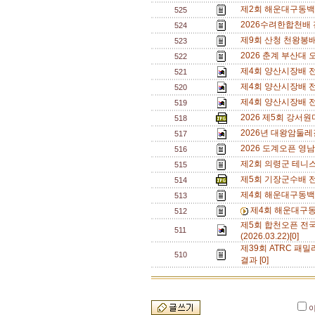
제2회 해운대구동백
525
2026수려한합천배
524
제9회 산청 천왕봉
523
2026 춘계 부산대 
522
제4회 양산시장배 전
521
제4회 양산시장배 전
520
제4회 양산시장배 전
519
2026 제5회 강서
518
2026년 대왕암둘레
517
2026 도계오픈 영
516
제2회 의령군 테니
515
제5회 기장군수배 
514
제4회 해운대구동백
513
제4회 해운대구동
512
제5회 합천오픈 전
511
(2026.03.22)[0]
제39회 ATRC 패밀
510
결과 [0]