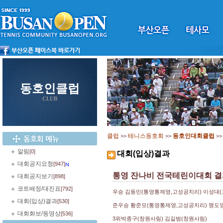
동호인클럽
CLUB
클럽
테니스동호회
동호인대회클럽
>>
>>
>
알림
[0]
대회(입상)결과
대회공지요청
[947]
통영 잔나비 전국테린이대회 
대회공지보기
[898]
코트배정/대진표
[792]
우승 김동민(통영통제영,고성공치리) 이성대
대회(입상)결과
[530]
준우승 황준모(통영통제영,고성공치리) 맹도
대회화보/동영상
[536]
3위박종구(창원사림) 김길범(창원사림)