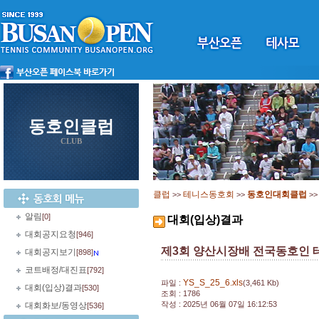
동호인클럽
CLUB
클럽
테니스동호회
동호인대회클럽
>>
>>
>
알림
[0]
대회(입상)결과
대회공지요청
[946]
제3회 양산시장배 전국동호인
대회공지보기
[898]
코트배정/대진표
[792]
YS_S_25_6.xls
파일 :
(3,461 Kb)
대회(입상)결과
[530]
조회 : 1786
작성 : 2025년 06월 07일 16:12:53
대회화보/동영상
[536]