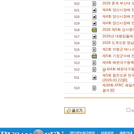
2026 춘계 부산대 
522
제4회 양산시장배 전
521
제4회 양산시장배 전
520
제4회 양산시장배 전
519
2026 제5회 강서
518
2026년 대왕암둘레
517
2026 도계오픈 영
516
제2회 의령군 테니
515
제5회 기장군수배 
514
제4회 해운대구동백
513
제4회 해운대구동
512
제5회 합천오픈 전
511
(2026.03.22)[0]
제39회 ATRC 패밀
510
결과 [0]