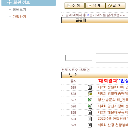
회원보기
이 글에 대해서 총
0
분이 메모를 남기셨습니다.
가입하기
전체 자료수 : 529 건
'대회결과'
'입
공지
제2회 창원KTH배 
529
제6회 영도태종배테니
528
양산 방문의 해_전국
527
제4회 양산시장배 
526
제2회 해운대구동백
525
2026수려한합천배
524
제9회 산청 천왕봉
523