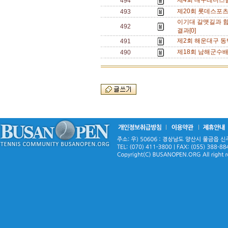
제4회 대구테니스
494
제20회 롯데스포츠
493
이기대 갈맷길과 함
492
결과[0]
제2회 해운대구 동
491
제18회 남해군수배
490