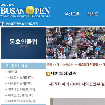
동호인클럽
CLUB
클럽
>>
테니스동호회
>>
동호인대회클럽
>>
대
알림
[0]
대회(입상)결과
대회공지요청
[947]
대회공지보기
[898]
제15회 아라가야배 지역신인부 
코트배정/대진표
[792]
대회(입상)결과
[530]
대회화보/동영상
[536]