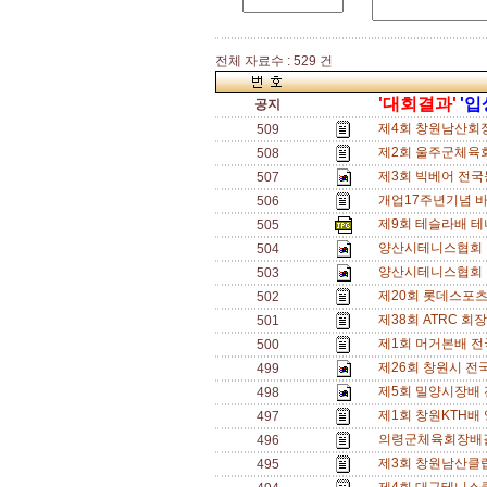
전체 자료수 : 529 건
'대회결과'
'입
공지
제4회 창원남산회장
509
제2회 울주군체육회
508
제3회 빅베어 전국
507
개업17주년기념 
506
제9회 테슬라배 테
505
양산시테니스협회 
504
양산시테니스협회 
503
제20회 롯데스포츠
502
제38회 ATRC 회장
501
제1회 머거본배 전
500
제26회 창원시 전
499
제5회 밀양시장배 
498
제1회 창원KTH배
497
의령군체육회장배결
496
제3회 창원남산클
495