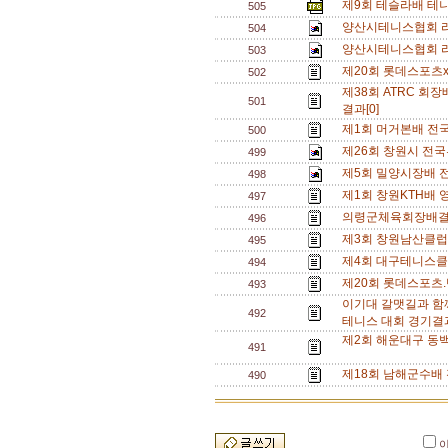
제9회 테슬라배 테
505
양산시테니스협회 라
504
양산시테니스협회 라
503
제20회 롯데스포츠
502
제38회 ATRC 회장
501
결과[0]
제1회 머거본배 전국
500
제26회 창원시 전
499
제5회 밀양시장배 
498
제1회 창원KTH배 
497
의령군체육회장배결
496
제3회 창원남산클럽
495
제4회 대구테니스클
494
제20회 롯데스포츠
493
이기대 갈맷길과 함
492
테니스 대회 경기결과
제2회 해운대구 동백
491
제18회 남해군수배
490