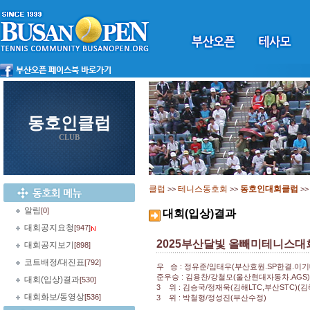
동호인클럽
CLUB
클럽
테니스동호회
동호인대회클럽
>>
>>
>
알림
[0]
대회(입상)결과
대회공지요청
[947]
2025부산달빛 올빼미테니스대
대회공지보기
[898]
코트배정/대진표
[792]
우 승 : 정유준/임태우(부산효원.SP한결.이기
준우승 : 김용찬/강철모(울산현대자동차.AGS
대회(입상)결과
[530]
3 위 : 김승국/정재욱(김해LTC,부산STC)(
대회화보/동영상
[536]
3 위 : 박철형/정성진(부산수정)