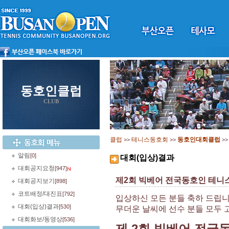
동호인클럽
CLUB
클럽
테니스동호회
동호인대회클럽
>>
>>
>
알림
[0]
대회(입상)결과
대회공지요청
[947]
제2회 빅베어 전국동호인 테니
대회공지보기
[898]
코트배정/대진표
[792]
입상하신 모든 분들 축하 드립니
대회(입상)결과
[530]
무더운 날씨에 선수 분들 모두 
대회화보/동영상
[536]
제 2회 빅베어 전국