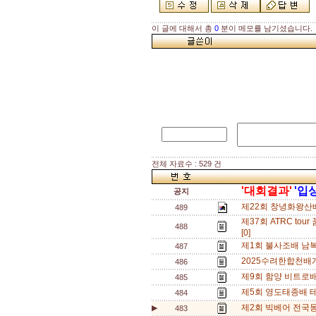
이 글에 대해서 총
0
분이 메모를 남기셨습니다.
전체 자료수 : 529 건
'대회결과'
'입
공지
제22회 창녕화왕산
489
제37회 ATRC t
488
[0]
제1회 불사조배 남
487
2025수려한합천배
486
제9회 함양 비트로배
485
제5회 영도태종배 테
484
제2회 빅베어 전국동
▶
483