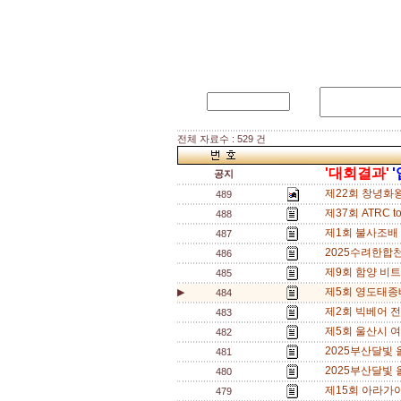
전체 자료수 : 529 건
'대회결과'
공지
제22회 창녕화
489
제37회 ATRC
488
제1회 불사조배
487
2025수려한합
486
제9회 함양 비트
485
제5회 영도태종배
▶
484
제2회 빅베어 
483
제5회 울산시 
482
2025부산달빛
481
2025부산달빛
480
제15회 아라가
479