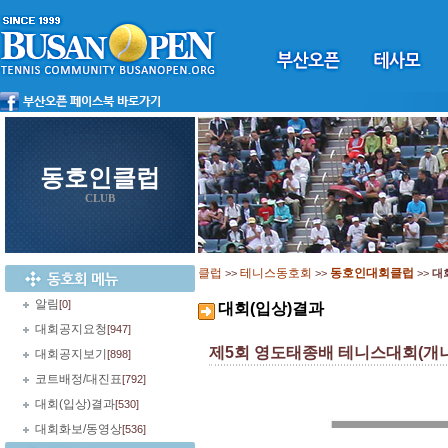
동호인클럽
CLUB
클럽
테니스동호회
동호인대회클럽
>>
>>
>>
대
알림
[0]
대회(입상)결과
대회공지요청
[947]
제5회 영도태종배 테니스대회(개나
대회공지보기
[898]
코트배정/대진표
[792]
대회(입상)결과
[530]
대회화보/동영상
[536]