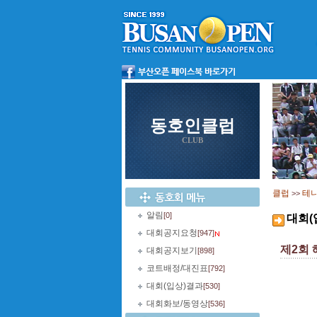
동호인클럽
CLUB
클럽
테
>>
알림
[0]
대회(
대회공지요청
[947]
제2회
대회공지보기
[898]
코트배정/대진표
[792]
대회(입상)결과
[530]
대회화보/동영상
[536]