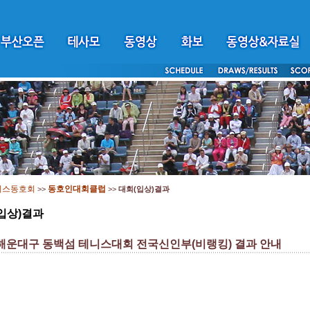
니스동호회
동호인대회클럽
>>
>>
대회(입상)결과
입상)결과
 해운대구 동백섬 테니스대회 전국신인부(비랭킹) 결과 안내