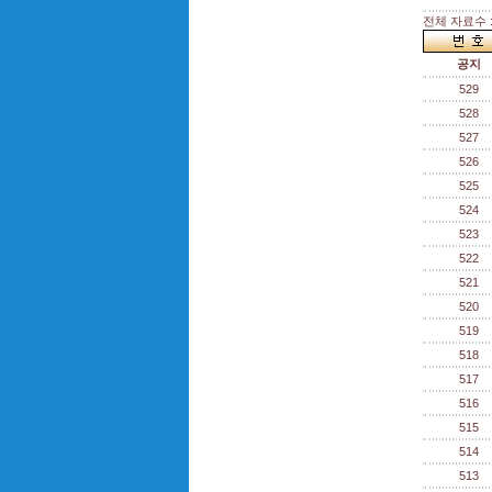
전체 자료수 :
공지
529
528
527
526
525
524
523
522
521
520
519
518
517
516
515
514
513