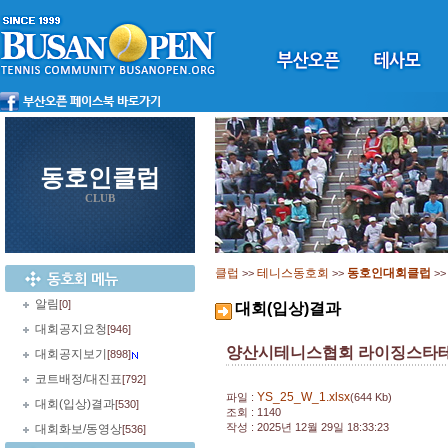
동호인클럽
CLUB
클럽
테니스동호회
동호인대회클럽
>>
>>
>
알림
[0]
대회(입상)결과
대회공지요청
[946]
양산시테니스협회 라이징스타테
대회공지보기
[898]
코트배정/대진표
[792]
YS_25_W_1.xlsx
파일 :
(644 Kb)
대회(입상)결과
[530]
조회 : 1140
작성 : 2025년 12월 29일 18:33:23
대회화보/동영상
[536]