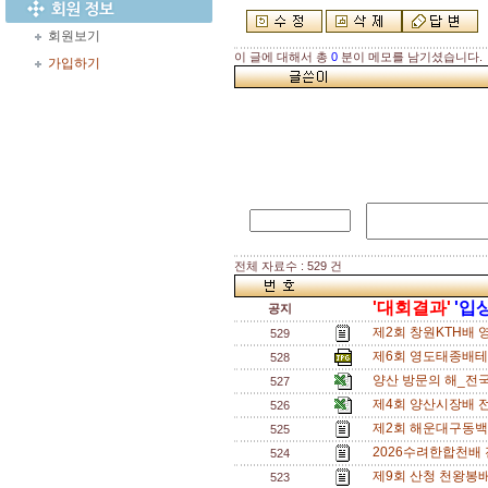
회원보기
이 글에 대해서 총
0
분이 메모를 남기셨습니다.
가입하기
전체 자료수 : 529 건
'대회결과'
'입
공지
제2회 창원KTH배 
529
제6회 영도태종배테니
528
양산 방문의 해_전국
527
제4회 양산시장배 
526
제2회 해운대구동백
525
2026수려한합천배
524
제9회 산청 천왕봉
523