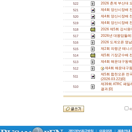
2026 춘계 부산대 
522
제4회 양산시장배 전
521
제4회 양산시장배 전
520
제4회 양산시장배 전
519
2026 제5회 강서
518
2026년 대왕암둘레
517
2026 도계오픈 영
516
제2회 의령군 테니
515
제5회 기장군수배 
514
제4회 해운대구동백
513
제4회 해운대구동
512
제5회 합천오픈 전
511
(2026.03.22)[0]
제39회 ATRC 패밀
510
결과 [0]