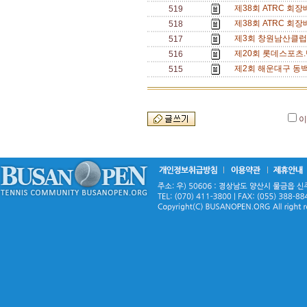
제38회 ATRC 회
519
제38회 ATRC 회
518
제3회 창원남산클럽
517
제20회 롯데스포츠.
516
제2회 해운대구 동백
515