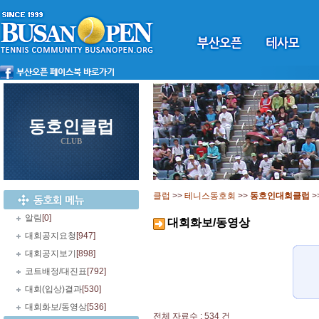
동호인클럽
CLUB
클럽
>>
테니스동호회
>>
동호인대회클럽
>
알림
[0]
대회화보/동영상
대회공지요청
[947]
대회공지보기
[898]
코트배정/대진표
[792]
대회(입상)결과
[530]
대회화보/동영상
[536]
전체 자료수 : 534 건