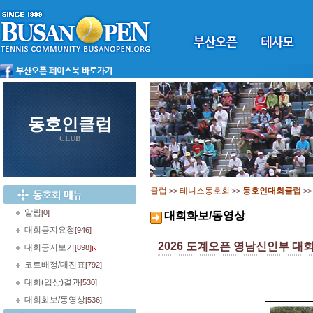
동호인클럽
CLUB
클럽
테니스동호회
동호인대회클럽
>>
>>
>
알림
[0]
대회화보/동영상
대회공지요청
[946]
2026 도계오픈 영남신인부 대
대회공지보기
[898]
코트배정/대진표
[792]
대회(입상)결과
[530]
대회화보/동영상
[536]