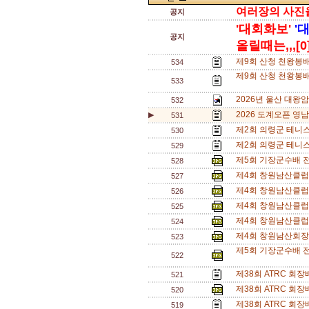
여러장의 사진을 
공지
'대회화보'
'
공지
올릴때는,,,[0
제9회 산청 천왕봉
534
제9회 산청 천왕봉배
533
2026년 울산 대왕
532
2026 도계오픈 영남
▶
531
제2회 의령군 테니
530
제2회 의령군 테니
529
제5회 기장군수배 
528
제4회 창원남산클럽
527
제4회 창원남산클럽
526
제4회 창원남산클럽
525
제4회 창원남산클럽
524
제4회 창원남산회장
523
제5회 기장군수배 전
522
제38회 ATRC 회
521
제38회 ATRC 회
520
제38회 ATRC 회
519