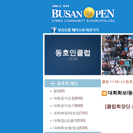
동호인클럽
CLUB
클럽
>>
테니스동호
알림
[0]
대회화보/
대회공지요청
[946]
대회공지보기
[898]
[클럽회장단 
코트배정/대진표
[792]
대회(입상)결과
[530]
대회화보/동영상
[536]