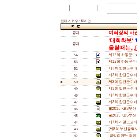
전체 자료수 : 534 건
여러장의 사진을
공지
'대회화보'
공지
올릴때는,,,[
제12회 하동군수
54
제12회 하동군수
53
제3회 합천군수배
52
제3회 합천군수배
51
제3회 합천군수배
▶
50
제3회 합천군수배
49
제3회 합천군수배
48
제3회 합천군수배
47
▣2015 KBS부
46
▣2015 KBS부
45
제1회 리얼코코배
44
[제8회 부산광역시
43
[클럽회장단 초청 
42