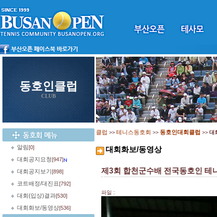
동호인클럽
CLUB
클럽
테니스동호회
동호인대회클럽
>>
>>
>>
대
알림
[0]
대회화보/동영상
대회공지요청
[947]
제3회 합천군수배 전국동호인 테
대회공지보기
[898]
코트배정/대진표
[792]
파일 :
대회(입상)결과
[530]
대회화보/동영상
[536]