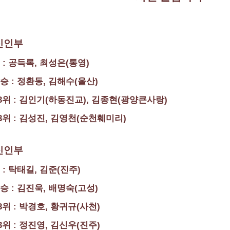
신인부
승 : 공득록, 최성은(통영)
우승 : 정환동, 김해수(울산)
동3위 : 김인기(하동진교), 김종현(광양큰사랑)
3위 : 김성진, 김영천(순천훼미리)
신인부
승 : 탁태길, 김준(진주)
우승 : 김진욱, 배명숙(고성)
3위 : 박경호, 황귀규(사천)
3위 : 정진영, 김신우(진주)