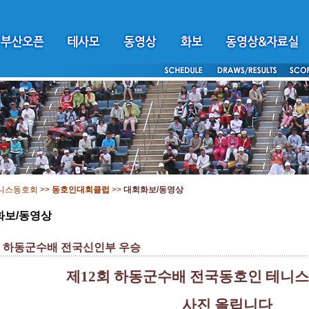
니스동호회
>>
동호인대회클럽
>>
대회화보/동영상
화보/동영상
회 하동군수배 전국신인부 우승
제12회 하동군수배 전국동호인 테니스
사진 올립니다