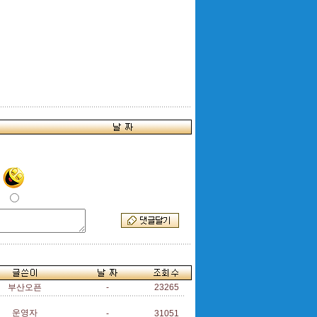
부산오픈
-
23265
운영자
-
31051