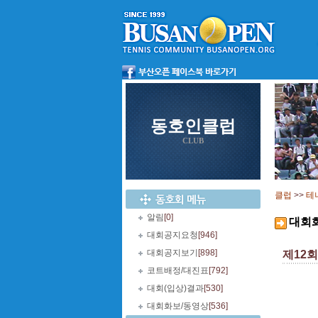
동호인클럽
CLUB
클럽
>>
테
알림
[0]
대회
대회공지요청
[946]
대회공지보기
[898]
제12
코트배정/대진표
[792]
대회(입상)결과
[530]
대회화보/동영상
[536]