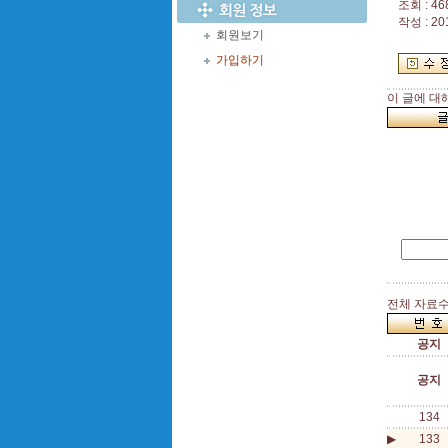
조회 : 46
작성 : 20
회원보기
가입하기
이 글에 대
전체 자료수 
공지
공지
134
▶
133