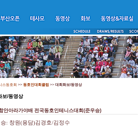
니스동호회
>>
동호인대회클럽
>>
대회화보/동영상
화보/동영상
 함안아라가야배 전국동호인테니스대회(준우승)
우 승: 창원(용담)김경호/김정수