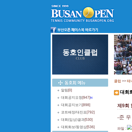
동호인클럽
CLUB
클럽
>>
테
알림
[0]
대회
대회공지요청
[947]
대회공지보기
[898]
제9회
코트배정/대진표
[792]
-준 
대회(입상)결과
[530]
대회화보/동영상
[536]
파일 :