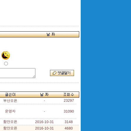
부산오픈
-
23297
운영자
-
31090
함안오픈
2016-10-31
3148
함안오픈
2016-10-31
4680