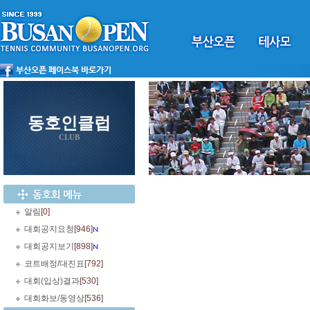
동호인클럽
CLUB
알림
[0]
대회공지요청
[946]
대회공지보기
[898]
코트배정/대진표
[792]
대회(입상)결과
[530]
대회화보/동영상
[536]