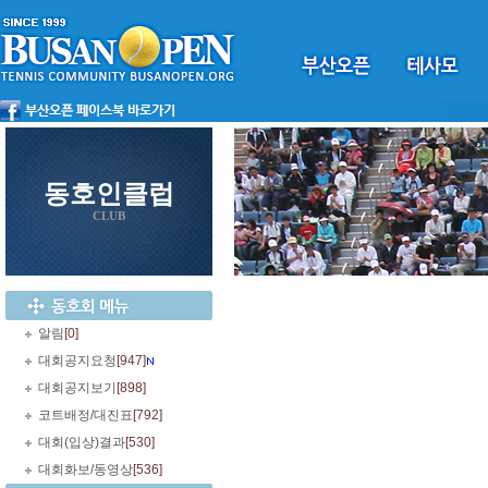
동호인클럽
CLUB
알림
[0]
대회공지요청
[947]
대회공지보기
[898]
코트배정/대진표
[792]
대회(입상)결과
[530]
대회화보/동영상
[536]