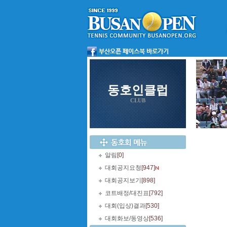
동호인클럽
CLUB
알림
[0]
대회공지요청
[947]
대회공지보기
[898]
코트배정/대진표
[792]
대회(입상)결과
[530]
대회화보/동영상
[536]