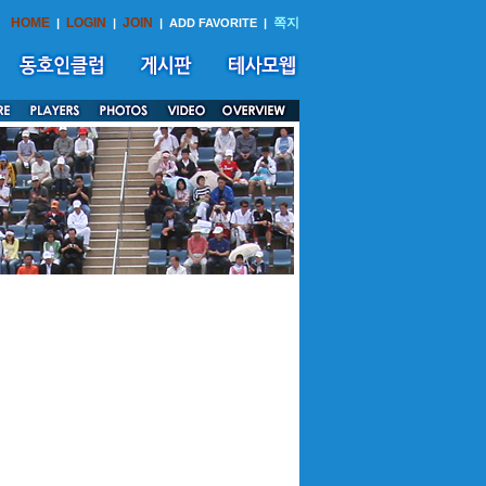
HOME
LOGIN
JOIN
쪽지
|
|
|
ADD FAVORITE
|