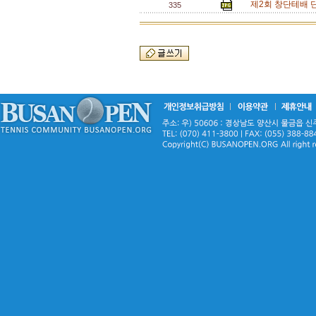
제2회 창단테배 
335