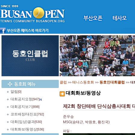
동호인클럽
CLUB
클럽
테니스동호회
동호인대회클럽
>>
>>
>>
대
알림
[0]
대회화보/동영상
대회공지요청
[947]
제2회 창단테배 단식삼총사대회 
대회공지보기
[898]
코트배정/대진표
[792]
준우승
대회(입상)결과
[530]
MSG(송태근, 박원호, 황진국)
대회화보/동영상
[536]
파일 :