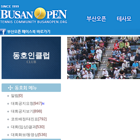
동호인클럽
CLUB
알림
[0]
대회공지요청
[947]
대회공지보기
[898]
코트배정/대진표
[792]
대회(입상)결과
[530]
대회화보/동영상
[536]