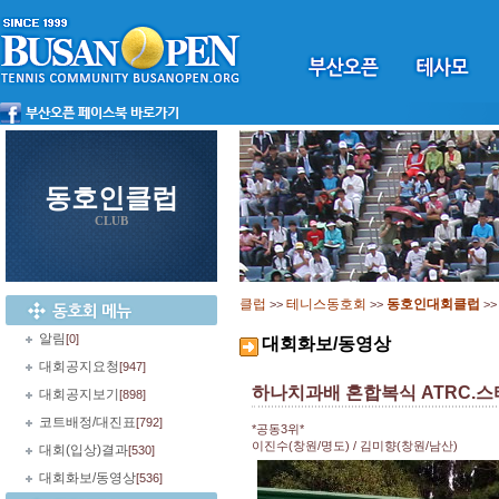
동호인클럽
CLUB
클럽
테니스동호회
동호인대회클럽
>>
>>
>
알림
[0]
대회화보/동영상
대회공지요청
[947]
하나치과배 혼합복식 ATRC.
대회공지보기
[898]
코트배정/대진표
[792]
*공동3위*
이진수(창원/명도) / 김미향(창원/남산)
대회(입상)결과
[530]
대회화보/동영상
[536]