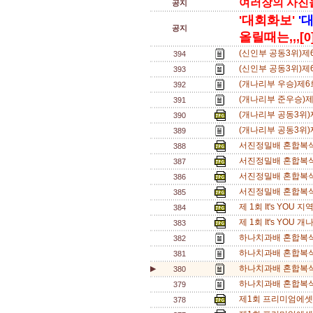
여러장의 사진을 
공지
'대회화보'
'
공지
올릴때는,,,[0
(신인부 공동3위)제
394
(신인부 공동3위)제
393
(개나리부 우승)제6
392
(개나리부 준우승)
391
(개나리부 공동3위)
390
(개나리부 공동3위)
389
서진정밀배 혼합복식 
388
서진정밀배 혼합복식 
387
서진정밀배 혼합복식 
386
서진정밀배 혼합복식 
385
제 1회 It's YOU
384
제 1회 It's YOU
383
하나치과배 혼합복식 
382
하나치과배 혼합복식 
381
하나치과배 혼합복식 
▶
380
하나치과배 혼합복식 
379
제1회 프리미엄에셋
378