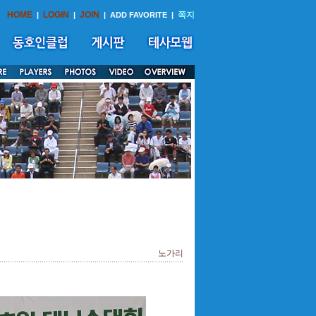
HOME
LOGIN
JOIN
쪽지
|
|
|
ADD FAVORITE
|
노가리