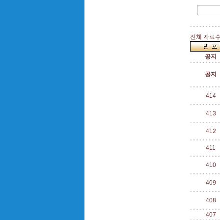
전체 자료수 
공지
공지
414
413
412
411
410
409
408
407