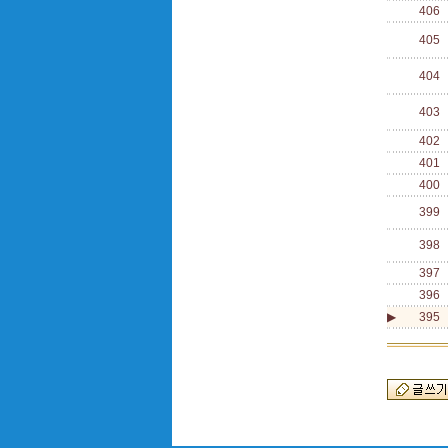
406
405
404
403
402
401
400
399
398
397
396
▶
395