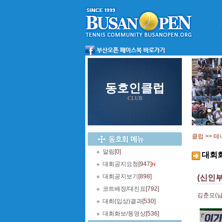
동호인클럽
CLUB
클럽
>>
테
알림
[0]
대회
대회공지요청
[947]
대회공지보기
[898]
(신인
코트배정/대진표
[792]
김춘모(남
대회(입상)결과
[530]
대회화보/동영상
[536]