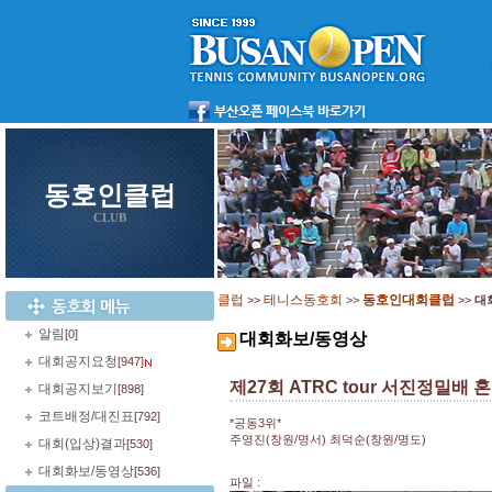
동호인클럽
CLUB
클럽
테니스동호회
동호인대회클럽
>>
>>
>>
대
알림
[0]
대회화보/동영상
대회공지요청
[947]
제27회 ATRC tour 서진정밀
대회공지보기
[898]
코트배정/대진표
[792]
*공동3위*
주영진(창원/명서) 최덕순(창원/명도)
대회(입상)결과
[530]
대회화보/동영상
[536]
파일 :