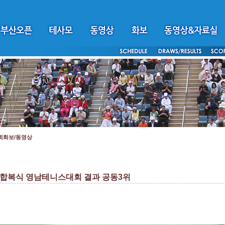
회화보/동영상
배 혼합복식 영남테니스대회 결과 공동3위