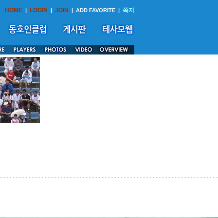
HOME
LOGIN
JOIN
쪽지
|
|
|
ADD FAVORITE
|