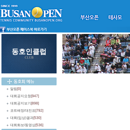
동호인클럽
CLUB
알림
[0]
대회공지요청
[947]
대회공지보기
[898]
코트배정/대진표
[792]
대회(입상)결과
[530]
대회화보/동영상
[536]