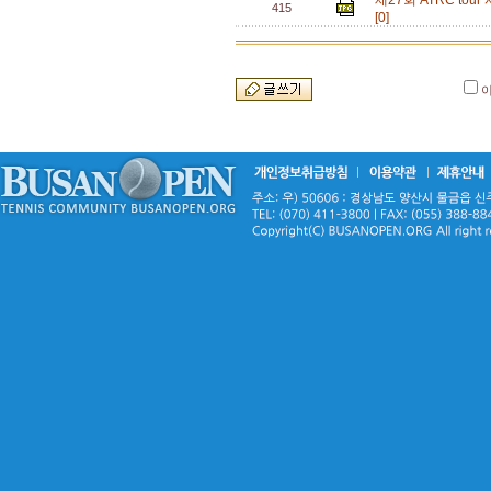
제27회 ATRC t
415
[0]