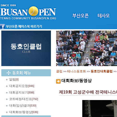
동호인클럽
CLUB
클럽
테니스동호회
동호인대회클럽
>>
>>
>
알림
[0]
대회화보/동영상
대회공지요청
[946]
제19회 고성군수배 전국테니
대회공지보기
[898]
코트배정/대진표
[792]
대회(입상)결과
[530]
대회화보/동영상
[536]