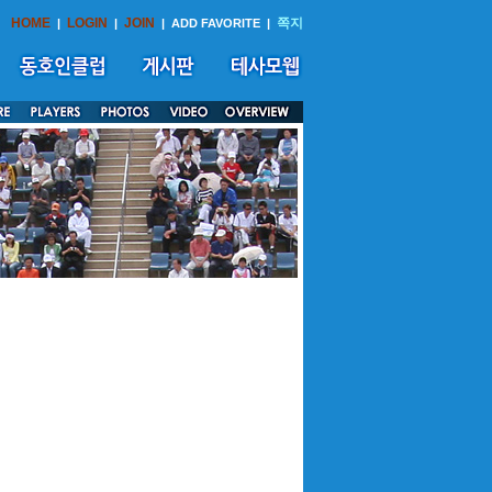
HOME
LOGIN
JOIN
쪽지
|
|
|
ADD FAVORITE
|