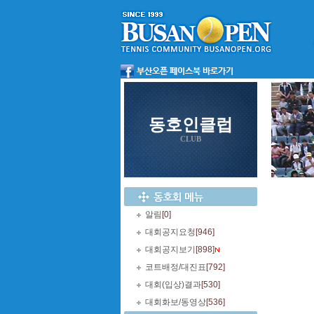
동호인클럽
CLUB
알림
[0]
대회공지요청
[946]
대회공지보기
[898]
코트배정/대진표
[792]
대회(입상)결과
[530]
대회화보/동영상
[536]