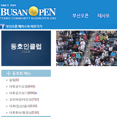
동호인클럽
CLUB
알림
[0]
대회공지요청
[946]
대회공지보기
[898]
코트배정/대진표
[792]
대회(입상)결과
[530]
대회화보/동영상
[536]