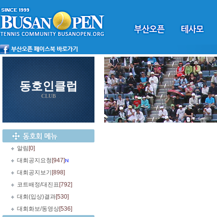
동호인클럽
CLUB
알림
[0]
대회공지요청
[947]
대회공지보기
[898]
코트배정/대진표
[792]
대회(입상)결과
[530]
대회화보/동영상
[536]