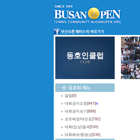
동호인클럽
CLUB
알림
[0]
대회공지요청
[947]
대회공지보기
[898]
코트배정/대진표
[792]
대회(입상)결과
[530]
대회화보/동영상
[536]