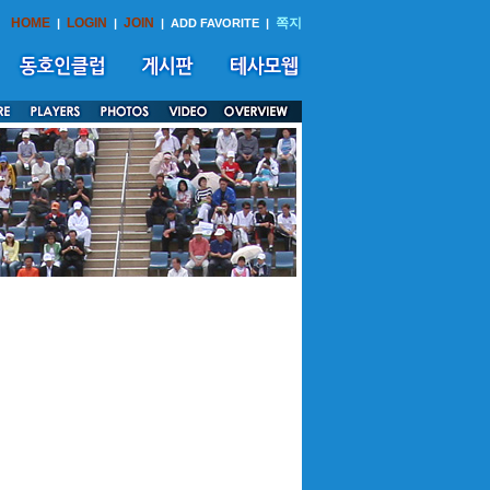
HOME
LOGIN
JOIN
쪽지
|
|
|
ADD FAVORITE
|