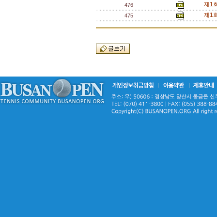
제1
476
제1회
475