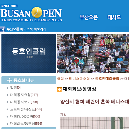
동호인클럽
CLUB
클럽
테니스동호회
동호인대회클럽
>>
>>
>>
대
알림
[0]
대회화보/동영상
대회공지요청
[947]
양산시 협회 테린이 혼복 테니스
대회공지보기
[898]
코트배정/대진표
[792]
파일 :
대회(입상)결과
[530]
대회화보/동영상
[536]