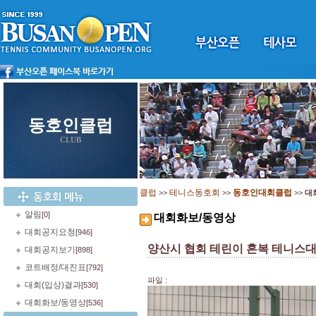
동호인클럽
CLUB
클럽
테니스동호회
동호인대회클럽
>>
>>
>>
대
알림
[0]
대회화보/동영상
대회공지요청
[946]
양산시 협회 테린이 혼복 테니스대
대회공지보기
[898]
코트배정/대진표
[792]
파일 :
대회(입상)결과
[530]
대회화보/동영상
[536]