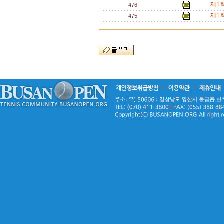
제1
476
제1회
475