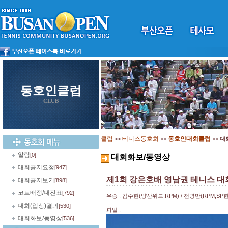
동호인클럽
CLUB
클럽
테니스동호회
동호인대회클럽
>>
>>
>>
대
알림
[0]
대회화보/동영상
대회공지요청
[947]
제1회 강은호배 영남권 테니스 대
대회공지보기
[898]
코트배정/대진표
[792]
우승 : 김수현(양산위드,RPM) / 전병만(RPM,SP
대회(입상)결과
[530]
파일 :
대회화보/동영상
[536]