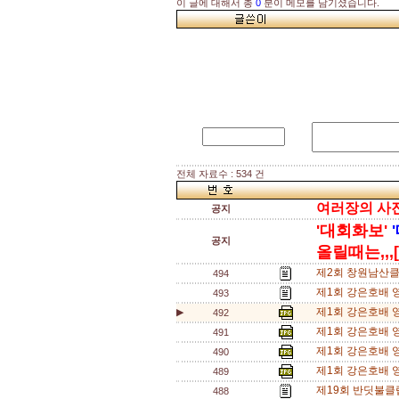
이 글에 대해서 총
0
분이 메모를 남기셨습니다.
전체 자료수 : 534 건
여러장의 사진을
공지
'대회화보'
공지
올릴때는,,,[
제2회 창원남산클
494
제1회 강은호배 
493
제1회 강은호배 영
▶
492
제1회 강은호배 
491
제1회 강은호배 영
490
제1회 강은호배 영
489
제19회 반딧불클
488