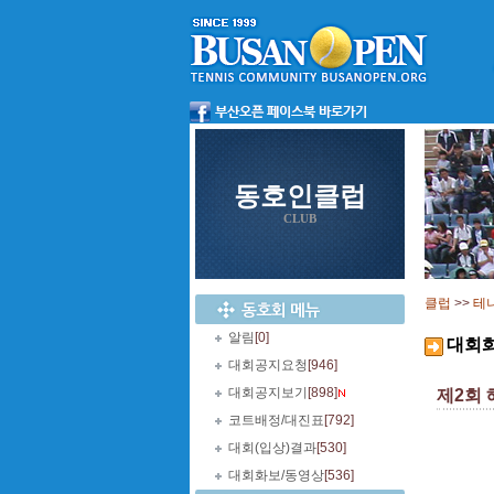
동호인클럽
CLUB
클럽
>>
테
알림
[0]
대회
대회공지요청
[946]
대회공지보기
[898]
제2회
코트배정/대진표
[792]
대회(입상)결과
[530]
대회화보/동영상
[536]