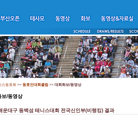
니스동호회
>>
동호인대회클럽
>>
대회화보/동영상
화보/동영상
 해운대구 동백섬 테니스대회 전국신인부(비랭킹) 결과