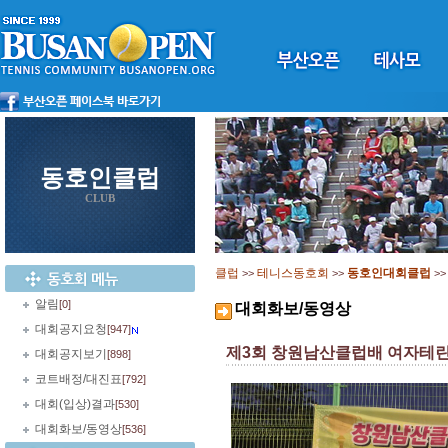
동호인클럽
CLUB
클럽
테니스동호회
동호인대회클럽
>>
>>
>
알림
[0]
대회화보/동영상
대회공지요청
[947]
제3회 창원남산클럽배 여자테
대회공지보기
[898]
코트배정/대진표
[792]
대회(입상)결과
[530]
대회화보/동영상
[536]